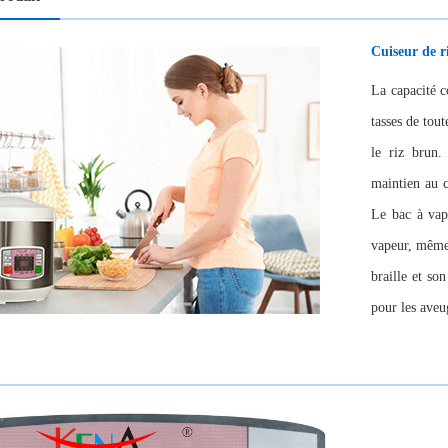
Cuiseur de ri
La capacité c
tasses de tout
le riz brun.
maintien au c
Le bac à vap
vapeur, même 
braille et so
pour les aveu