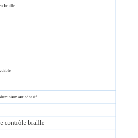
en braille
xydable
aluminium antiadhésif
 contrôle braille