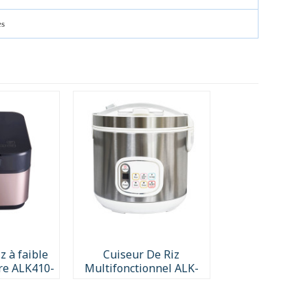
es
z à faible
Cuiseur De Riz
re ALK410-
Multifonctionnel ALK-
R01