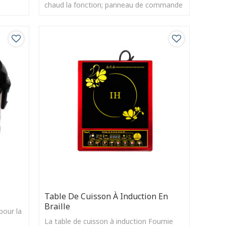
chaud la fonction; panneau de commande
tactile, facile à utiliser.
Table De Cuisson À Induction En
Braille
pour la
La table de cuisson à induction Fournie