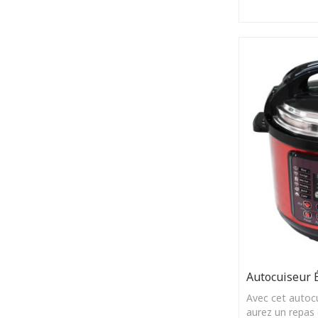
numérique braille
Autocuiseur É
Avec cet autocu
aurez un repas 