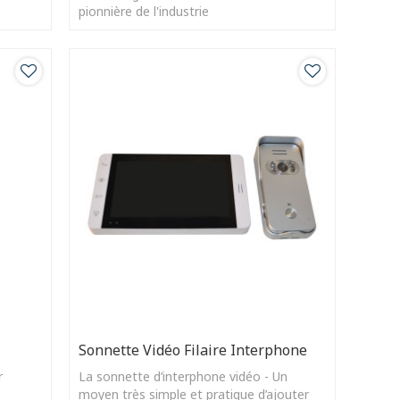
pionnière de l'industrie
Sonnette Vidéo Filaire Interphone
r
La sonnette d’interphone vidéo - Un
moyen très simple et pratique d’ajouter