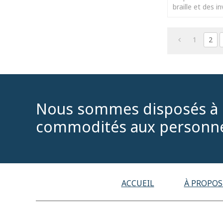
braille et des i
aux aveugles, a
ba
1
2
Nous sommes disposés à o
commodités aux personne
ACCUEIL
À PROPOS