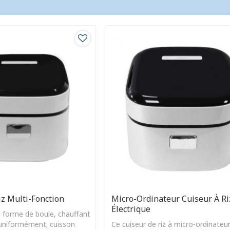
iz Multi-Fonction
Micro-Ordinateur Cuiseur À Ri
Électrique
n forme de boule, chauffant
uniformément; cuisson
Ce cuiseur de riz à micro-ordinateu