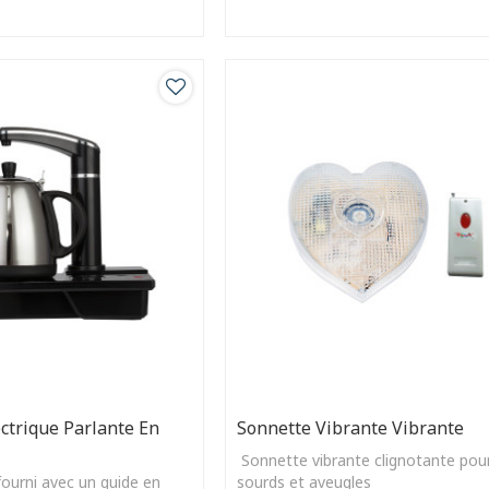
ectrique Parlante En
Sonnette Vibrante Vibrante
Sonnette vibrante clignotante pou
fourni avec un guide en
sourds et aveugles