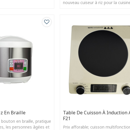
t pour la santé.
nouveau cuiseur à riz pour la cuisin
domicile. Il peut vous aider à rendr
z En Braille
Table De Cuisson À Induction 
F21
 bouton en braille, pratique
es, les personnes âgées et
Prix afforable; cuisson multifonctio