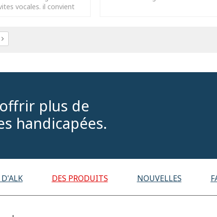
nvites vocales. il convient
ux personnes âgées et à la
ffrir plus de
s handicapées.
 D'ALK
DES PRODUITS
NOUVELLES
F